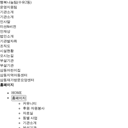
행복나눔팀(수유2동)
운영지원팀
기관소개
기관소개
인사말
미션&비전
인재상
법인소개
기관발자취
조직도
시설현황
오시는길
부설기관
부설기관
삼동어린이집
삼동지역아동센터
삼동재가방문요양센터
홈페이지
HOME
홈페이지
커뮤니티
후원·자원봉사
자료실
동별 사업
기관소개
부설기관