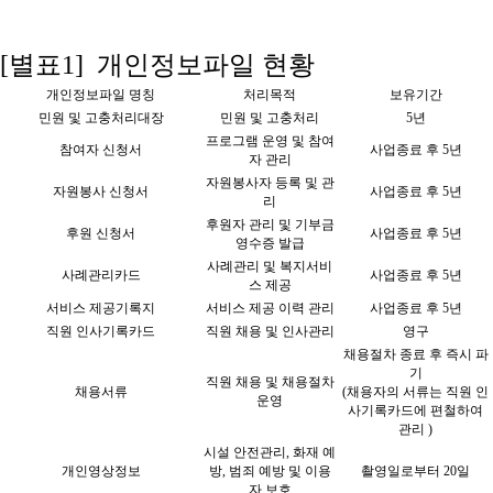
[별표1] 개인정보파일 현황
개인정보파일 명칭
처리목적
보유기간
민원 및 고충처리대장
민원 및 고충처리
5년
프로그램 운영 및 참여
참여자 신청서
사업종료 후 5년
자 관리
자원봉사자 등록 및 관
자원봉사 신청서
사업종료 후 5년
리
후원자 관리 및 기부금
후원 신청서
사업종료 후 5년
영수증 발급
사례관리 및 복지서비
사례관리카드
사업종료 후 5년
스 제공
서비스 제공기록지
서비스 제공 이력 관리
사업종료 후 5년
직원 인사기록카드
직원 채용 및 인사관리
영구
채용절차 종료 후 즉시 파
기
직원 채용 및 채용절차
채용서류
(채용자의 서류는 직원 인
운영
사기록카드에 편철하여
관리 )
시설 안전관리, 화재 예
개인영상정보
방, 범죄 예방 및 이용
촬영일로부터 20일
자 보호