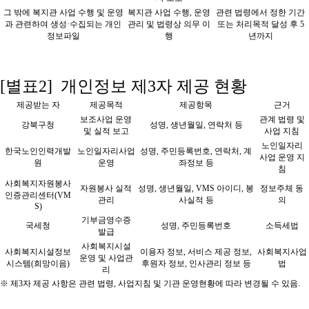
그 밖에 복지관 사업 수행 및 운영
복지관 사업 수행, 운영
관련 법령에서 정한 기간
과 관련하여 생성·수집되는 개인
관리 및 법령상 의무 이
또는 처리목적 달성 후 5
정보파일
행
년까지
[별표2] 개인정보 제3자 제공 현황
제공받는 자
제공목적
제공항목
근거
보조사업 운영
관계 법령 및
강북구청
성명, 생년월일, 연락처 등
및 실적 보고
사업 지침
노인일자리
한국노인인력개발
노인일자리사업
성명, 주민등록번호, 연락처, 계
사업 운영 지
원
운영
좌정보 등
침
사회복지자원봉사
자원봉사 실적
성명, 생년월일, VMS 아이디, 봉
정보주체 동
인증관리센터(VM
관리
사실적 등
의
S)
기부금영수증
국세청
성명, 주민등록번호
소득세법
발급
사회복지시설
사회복지시설정보
이용자 정보, 서비스 제공 정보,
사회복지사업
운영 및 사업관
시스템(희망이음)
후원자 정보, 인사관리 정보 등
법
리
※ 제3자 제공 사항은 관련 법령, 사업지침 및 기관 운영현황에 따라 변경될 수 있음.