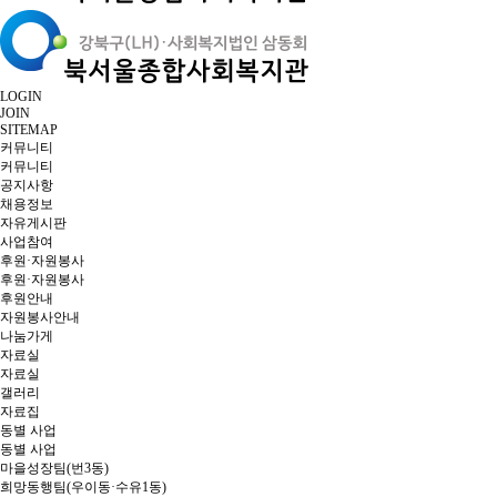
LOGIN
JOIN
SITEMAP
커뮤니티
커뮤니티
공지사항
채용정보
자유게시판
사업참여
후원·자원봉사
후원·자원봉사
후원안내
자원봉사안내
나눔가게
자료실
자료실
갤러리
자료집
동별 사업
동별 사업
마을성장팀(번3동)
희망동행팀(우이동·수유1동)