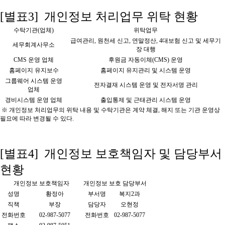
[별표3] 개인정보 처리업무 위탁 현황
수탁기관(업체)
위탁업무
급여관리, 원천세 신고, 연말정산, 4대보험 신고 및 세무기
세무회계사무소
장 대행
CMS 운영 업체
후원금 자동이체(CMS) 운영
홈페이지 유지보수
홈페이지 유지관리 및 시스템 운영
그룹웨어 시스템 운영
전자결재 시스템 운영 및 전자서명 관리
업체
경비시스템 운영 업체
출입통제 및 근태관리 시스템 운영
※ 개인정보 처리업무의 위탁 내용 및 수탁기관은 계약 체결, 해지 또는 기관 운영상
필요에 따라 변경될 수 있다.
[별표4] 개인정보 보호책임자 및 담당부서
현황
개인정보 보호책임자
개인정보 보호 담당부서
성명
황정아
부서명
복지2과
직책
부장
담당자
오현정
전화번호
02-987-5077
전화번호
02-987-5077