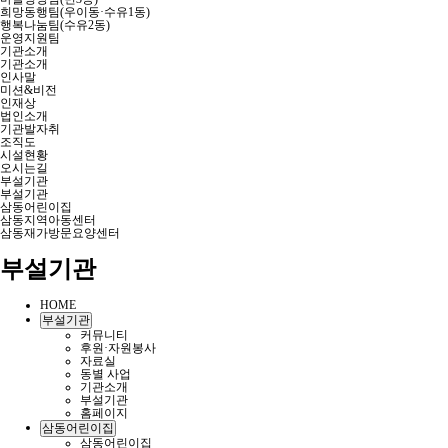
희망동행팀(우이동·수유1동)
행복나눔팀(수유2동)
운영지원팀
기관소개
기관소개
인사말
미션&비전
인재상
법인소개
기관발자취
조직도
시설현황
오시는길
부설기관
부설기관
삼동어린이집
삼동지역아동센터
삼동재가방문요양센터
부설기관
HOME
부설기관
커뮤니티
후원·자원봉사
자료실
동별 사업
기관소개
부설기관
홈페이지
삼동어린이집
삼동어린이집