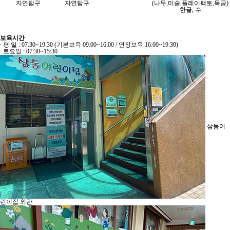
자연탐구
자연탐구
(나무,미술,플레이팩토,목공)
한글, 수
보육시간
∙ 평 일 : 07:30~19:30 (기본보육 09:00~16:00 / 연장보육 16:00~19:30)
∙ 토요일 : 07:30~15:30
삼동어
린이집 외관