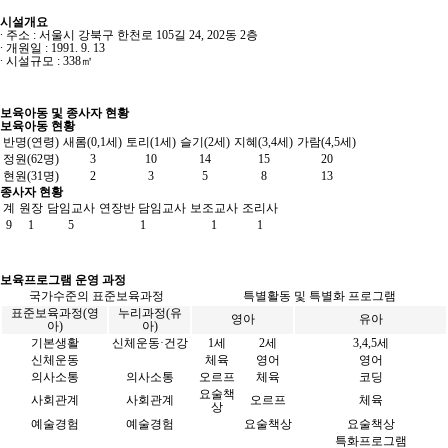
시설개요
∙ 주소 : 서울시 강북구 한천로 105길 24, 202동 2층
∙ 개원일 : 1991. 9. 13
∙ 시설규모 : 338㎡
보육아동 및 종사자 현황
보육아동 현황
반명(연령)
새롬(0,1세)
토리(1세)
슬기(2세)
지혜(3,4세)
가람(4,5세)
정원(62명)
3
10
14
15
20
현원(31명)
2
3
5
8
13
종사자 현황
계
원장
담임교사
연장반 담임교사
보조교사
조리사
9
1
5
1
1
1
보육프로그램 운영 과정
국가수준의 표준보육과정
특별활동 및 특별화 프로그램
표준보육과정(영
누리과정(유
영아
유아
아)
아)
기본생활
신체운동·건강
1세
2세
3,4,5세
신체운동
체육
영어
영어
의사소통
의사소통
오르프
체육
코딩
요술책
사회관계
사회관계
오르프
체육
상
예술경험
예술경험
요술책상
요술책상
특화프로그램