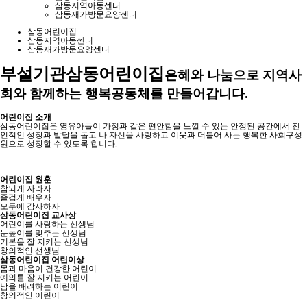
삼동지역아동센터
삼동재가방문요양센터
삼동어린이집
삼동지역아동센터
삼동재가방문요양센터
부설기관
삼동어린이집
은혜와 나눔으로 지역사
회와 함께하는 행복공동체를 만들어갑니다.
어린이집 소개
삼동어린이집은 영유아들이 가정과 같은 편안함을 느낄 수 있는 안정된 공간에서 전
인적인 성장과 발달을 돕고 나 자신을 사랑하고 이웃과 더불어 사는 행복한 사회구성
원으로 성장할 수 있도록 합니다.
어린이집 원훈
참되게 자라자
즐겁게 배우자
모두에 감사하자
삼동어린이집 교사상
어린이를 사랑하는 선생님
눈높이를 맞추는 선생님
기본을 잘 지키는 선생님
창의적인 선생님
삼동어린이집 어린이상
몸과 마음이 건강한 어린이
예의를 잘 지키는 어린이
남을 배려하는 어린이
창의적인 어린이