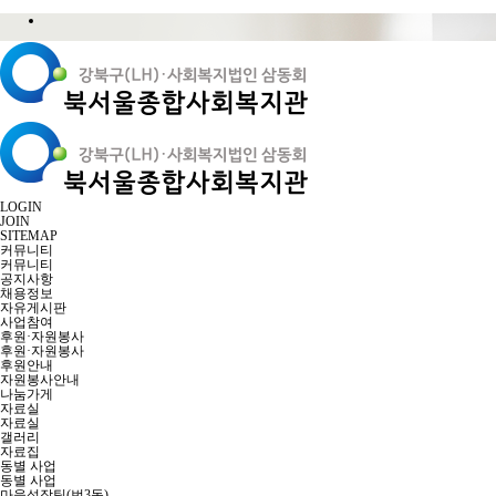
LOGIN
JOIN
SITEMAP
커뮤니티
커뮤니티
공지사항
채용정보
자유게시판
사업참여
후원·자원봉사
후원·자원봉사
후원안내
자원봉사안내
나눔가게
자료실
자료실
갤러리
자료집
동별 사업
동별 사업
마을성장팀(번3동)