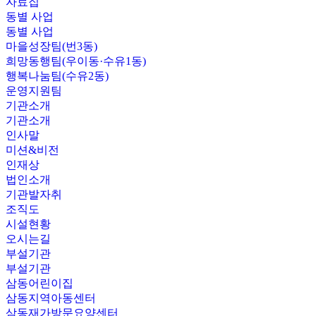
자료집
동별 사업
동별 사업
마을성장팀(번3동)
희망동행팀(우이동·수유1동)
행복나눔팀(수유2동)
운영지원팀
기관소개
기관소개
인사말
미션&비전
인재상
법인소개
기관발자취
조직도
시설현황
오시는길
부설기관
부설기관
삼동어린이집
삼동지역아동센터
삼동재가방문요양센터