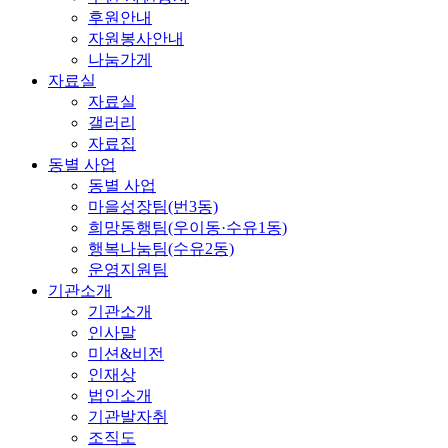
후원안내
자원봉사안내
나눔가게
자료실
자료실
갤러리
자료집
동별 사업
동별 사업
마을성장팀(번3동)
희망동행팀(우이동·수유1동)
행복나눔팀(수유2동)
운영지원팀
기관소개
기관소개
인사말
미션&비전
인재상
법인소개
기관발자취
조직도