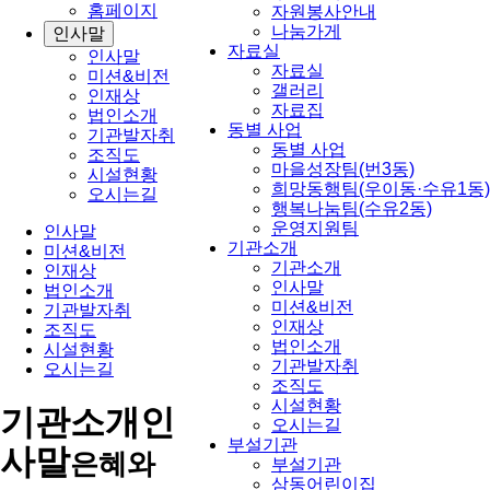
홈페이지
자원봉사안내
나눔가게
인사말
자료실
인사말
자료실
미션&비전
갤러리
인재상
자료집
법인소개
동별 사업
기관발자취
동별 사업
조직도
마을성장팀(번3동)
시설현황
희망동행팀(우이동·수유1동)
오시는길
행복나눔팀(수유2동)
운영지원팀
인사말
기관소개
미션&비전
기관소개
인재상
인사말
법인소개
미션&비전
기관발자취
인재상
조직도
법인소개
시설현황
기관발자취
오시는길
조직도
시설현황
기관소개
인
오시는길
부설기관
사말
은혜와
부설기관
삼동어린이집