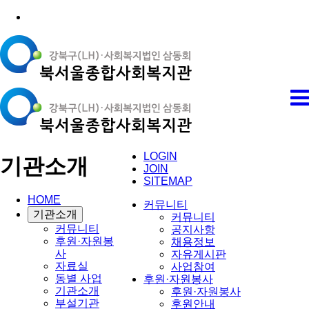
LOGIN
기관소개
JOIN
SITEMAP
HOME
커뮤니티
기관소개
커뮤니티
커뮤니티
공지사항
후원·자원봉
채용정보
사
자유게시판
자료실
사업참여
동별 사업
후원·자원봉사
기관소개
후원·자원봉사
부설기관
후원안내