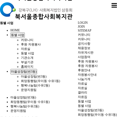
LOGIN
동별 사업
JOIN
HOME
SITEMAP
커뮤니티
동별 사업
커뮤니티
커뮤니티
공지사항
후원·자원봉사
채용정보
자료실
자유게시판
동별 사업
사업참여
기관소개
후원·자원봉사
부설기관
후원·자원봉사
홈페이지
후원안내
마을성장팀(번3동)
자원봉사안내
마을성장팀(번3동)
나눔가게
희망동행팀(우이동·수유1동)
자료실
행복나눔팀(수유2동)
자료실
운영지원팀
갤러리
자료집
마을성장팀(번3동)
동별 사업
희망동행팀(우이동·수유1동)
동별 사업
행복나눔팀(수유2동)
마을성장팀(번3동)
운영지원팀
희망동행팀(우이동·수유1동)