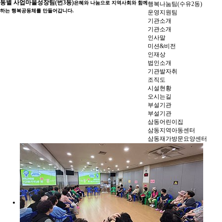
동별 사업
마을성장팀(번3동)
은혜와 나눔으로 지역사회와 함께
행복나눔팀(수유2동)
하는 행복공동체를 만들어갑니다.
운영지원팀
기관소개
기관소개
인사말
미션&비전
인재상
법인소개
기관발자취
조직도
시설현황
오시는길
부설기관
부설기관
삼동어린이집
삼동지역아동센터
삼동재가방문요양센터