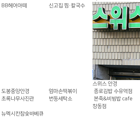
BB헤어아떼
신고집 찜·칼국수
스위스 안경
도봉중앙안경
엄마손떡볶이
종로김밥 수유역점
초록나무사진관
번동세탁소
본죽&비빔밥 cafe
창동점
뉴멕시칸참숯바베큐