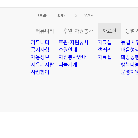
LOGIN
JOIN
SITEMAP
커뮤니티
후원·자원봉사
자료실
동별 
커뮤니티
후원·자원봉사
자료실
동별 사
공지사항
후원안내
갤러리
마을성장
채용정보
자원봉사안내
자료집
희망동행
자유게시판
나눔가게
행복나눔
사업참여
운영지