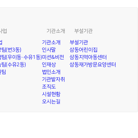
사업
기관소개
부설기관
업
기관소개
부설기관
팀(번3동)
인사말
삼동어린이집
팀(우이동·수유1동)
미션&비전
삼동지역아동센터
팀(수유2동)
인재상
삼동재가방문요양센터
원팀
법인소개
기관발자취
조직도
시설현황
오시는길