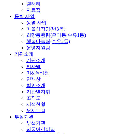
갤러리
자료집
동별 사업
동별 사업
마을성장팀(번3동)
희망동행팀(우이동·수유1동)
행복나눔팀(수유2동)
운영지원팀
기관소개
기관소개
인사말
미션&비전
인재상
법인소개
기관발자취
조직도
시설현황
오시는길
부설기관
부설기관
삼동어린이집