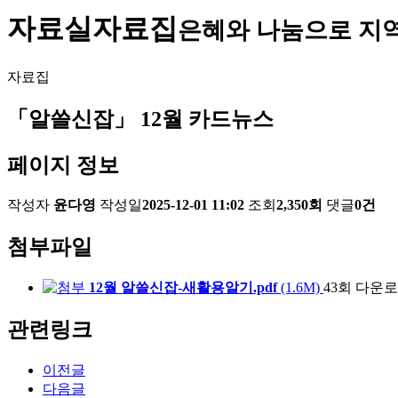
자료실
자료집
은혜와 나눔으로 지
자료집
「알쓸신잡」 12월 카드뉴스
페이지 정보
작성자
윤다영
작성일
2025-12-01 11:02
조회
2,350회
댓글
0건
첨부파일
12월 알쓸신잡-새활용알기.pdf
(1.6M)
43회 다운
관련링크
이전글
다음글