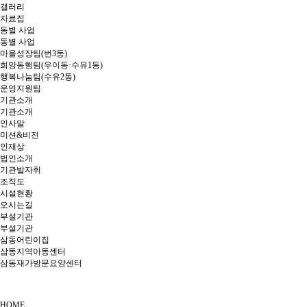
갤러리
자료집
동별 사업
동별 사업
마을성장팀(번3동)
희망동행팀(우이동·수유1동)
행복나눔팀(수유2동)
운영지원팀
기관소개
기관소개
인사말
미션&비전
인재상
법인소개
기관발자취
조직도
시설현황
오시는길
부설기관
부설기관
삼동어린이집
삼동지역아동센터
삼동재가방문요양센터
HOME