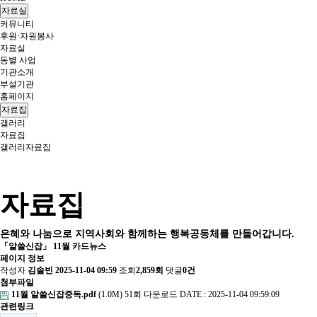
자료실
커뮤니티
후원·자원봉사
자료실
동별 사업
기관소개
부설기관
홈페이지
자료집
갤러리
자료집
갤러리
자료집
자료집
은혜와 나눔으로 지역사회와 함께하는 행복공동체를 만들어갑니다.
「알쓸신잡」 11월 카드뉴스
페이지 정보
작성자
김솔빈
2025-11-04 09:59
조회
2,859회
댓글
0건
첨부파일
11월 알쓸신잡중독.pdf
(1.0M)
51회 다운로드
DATE : 2025-11-04 09:59:09
관련링크