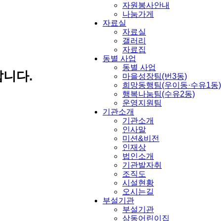
자원봉사안내
나눔가게
자료실
자료실
갤러리
자료집
동별 사업
동별 사업
니다.
마을성장팀(번3동)
희망동행팀(우이동·수유1동)
행복나눔팀(수유2동)
운영지원팀
기관소개
기관소개
인사말
미션&비전
인재상
법인소개
기관발자취
조직도
시설현황
오시는길
부설기관
부설기관
삼동어린이집