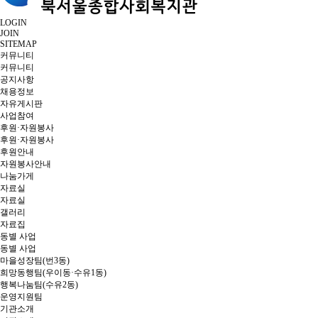
LOGIN
JOIN
SITEMAP
커뮤니티
커뮤니티
공지사항
채용정보
자유게시판
사업참여
후원·자원봉사
후원·자원봉사
후원안내
자원봉사안내
나눔가게
자료실
자료실
갤러리
자료집
동별 사업
동별 사업
마을성장팀(번3동)
희망동행팀(우이동·수유1동)
행복나눔팀(수유2동)
운영지원팀
기관소개