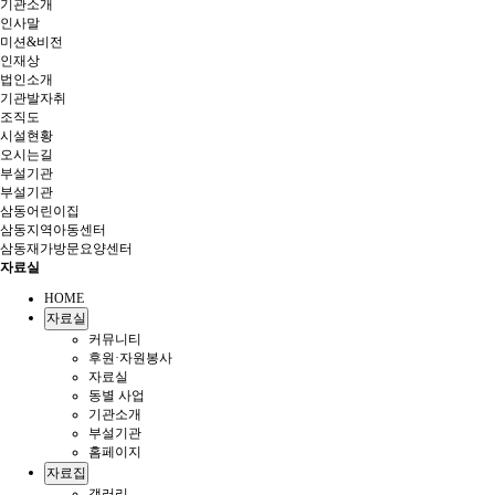
기관소개
인사말
미션&비전
인재상
법인소개
기관발자취
조직도
시설현황
오시는길
부설기관
부설기관
삼동어린이집
삼동지역아동센터
삼동재가방문요양센터
자료실
HOME
자료실
커뮤니티
후원·자원봉사
자료실
동별 사업
기관소개
부설기관
홈페이지
자료집
갤러리