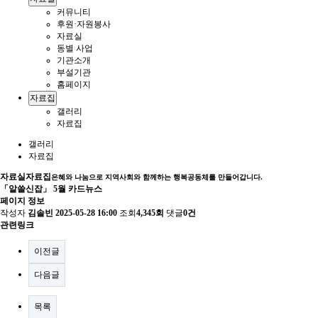
커뮤니티
후원·자원봉사
자료실
동별 사업
기관소개
부설기관
홈페이지
자료집
갤러리
자료집
갤러리
자료집
자료실
자료집
은혜와 나눔으로 지역사회와 함께하는 행복공동체를 만들어갑니다.
「알쓸신잡」 5월 카드뉴스
페이지 정보
작성자
김솔빈
2025-05-28 16:00
조회
4,345회
댓글
0건
관련링크
이전글
다음글
목록