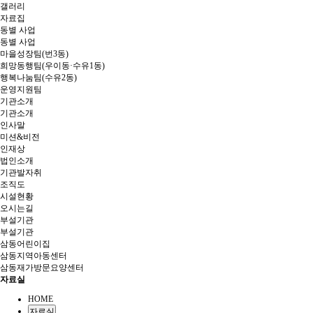
갤러리
자료집
동별 사업
동별 사업
마을성장팀(번3동)
희망동행팀(우이동·수유1동)
행복나눔팀(수유2동)
운영지원팀
기관소개
기관소개
인사말
미션&비전
인재상
법인소개
기관발자취
조직도
시설현황
오시는길
부설기관
부설기관
삼동어린이집
삼동지역아동센터
삼동재가방문요양센터
자료실
HOME
자료실