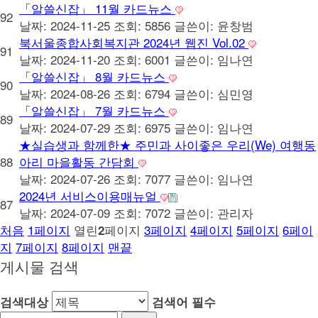
「알쓸신잡」 11월 카드뉴스
92
날짜: 2024-11-25
조회: 5856
글쓴이:
윤창범
북서울종합사회복지관 2024년 웹진 Vol.02
91
날짜: 2024-11-20
조회: 6001
글쓴이:
임나연
「알쓸신잡」 8월 카드뉴스
90
날짜: 2024-08-26
조회: 6794
글쓴이:
심민영
「알쓸신잡」 7월 카드뉴스
89
날짜: 2024-07-29
조회: 6975
글쓴이:
임나연
★실습생과 함께한★ 주민과 사이좋은 우리(We) 여행동
88
아리 마을활동 간담회
날짜: 2024-07-26
조회: 7077
글쓴이:
임나연
2024년 서비스이용매뉴얼
87
날짜: 2024-07-09
조회: 7072
글쓴이:
관리자
처음
1
페이지
열린
페이지
3
페이지
4
페이지
5
페이지
6
페이
2
지
7
페이지
8
페이지
맨끝
게시물 검색
검색대상
검색어
필수