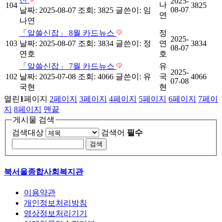
2025-
나
104
3825
08-07
날짜: 2025-08-07
조회: 3825
글쓴이:
임
연
나연
「알쓸신잡」 8월 카드뉴스
정
2025-
103
날짜: 2025-08-07
조회: 3834
글쓴이:
정
연
3834
08-07
연호
호
「알쓸신잡」 7월 카드뉴스
유
2025-
102
날짜: 2025-07-08
조회: 4066
글쓴이:
유
국
4066
07-08
국현
현
열린
1
페이지
2
페이지
3
페이지
4
페이지
5
페이지
6
페이지
7
페이
지
8
페이지
맨끝
게시물 검색
검색대상
검색어
필수
북서울종합사회복지관
이용약관
개인정보처리방침
영상정보처리기기