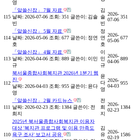
영
「알쓸신잡」 7월 자료
김
2026-
115
날짜: 2026-07-06
조회: 351
글쓴이:
김솔
솔
351
07-06
빈
빈
「알쓸신잡」 5월 자료
정
2026-
114
날짜: 2026-05-06
조회: 677
글쓴이:
정연
연
677
05-06
호
호
「알쓸신잡」 4월 자료
이
2026-
113
날짜: 2026-04-06
조회: 889
글쓴이:
이민
민
889
04-06
규
규
북서울종합사회복지관 2026년 1분기 웹
윤
진
2026-
다
112
955
04-03
날짜: 2026-04-03
조회: 955
글쓴이:
윤다
영
영
「알쓸신잡」 2월 카드뉴스
전
2026-
111
날짜: 2026-02-23
조회: 1384
글쓴이:
전
희
1384
02-23
희지
지
2025년 북서울종합사회복지관 이용자
대상 '복지관 프로그램 및 이용 만족도
김
2026-
110
욕구 조사' 보고서 공유
유
1586
02-19