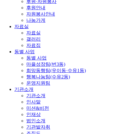
후원·자원봉사
후원안내
자원봉사안내
나눔가게
자료실
자료실
갤러리
자료집
동별 사업
동별 사업
마을성장팀(번3동)
희망동행팀(우이동·수유1동)
행복나눔팀(수유2동)
운영지원팀
기관소개
기관소개
인사말
미션&비전
인재상
법인소개
기관발자취
조직도