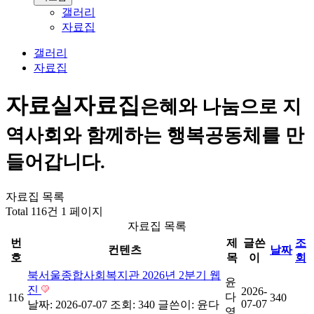
갤러리
자료집
갤러리
자료집
자료실
자료집
은혜와 나눔으로 지
역사회와 함께하는 행복공동체를 만
들어갑니다.
자료집 목록
Total 116건
1 페이지
자료집 목록
번
제
글쓴
조
컨텐츠
날짜
호
목
이
회
북서울종합사회복지관 2026년 2분기 웹
윤
진
2026-
다
116
340
07-07
날짜: 2026-07-07
조회: 340
글쓴이:
윤다
영