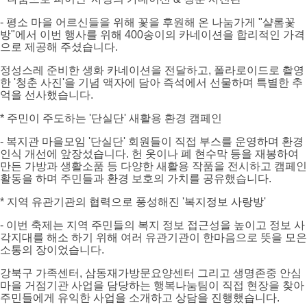
- 평소 마을 어르신들을 위해 꽃을 후원해 온 나눔가게 "샬롬꽃
방"에서 이번 행사를 위해 400송이의 카네이션을 합리적인 가격
으로 제공해 주셨습니다.
정성스레 준비한 생화 카네이션을 전달하고, 폴라로이드로 촬영
한 '청춘 사진'을 기념 액자에 담아 즉석에서 선물하며 특별한 추
억을 선사했습니다.
* 주민이 주도하는 '단실단' 새활용 환경 캠페인
- 복지관 마을모임 '단실단' 회원들이 직접 부스를 운영하며 환경
인식 개선에 앞장섰습니다. 헌 옷이나 폐 현수막 등을 재봉하여
만든 가방과 생활소품 등 다양한 새활용 작품을 전시하고 캠페인
활동을 하며 주민들과 환경 보호의 가치를 공유했습니다.
* 지역 유관기관의 협력으로 풍성해진 '복지정보 사랑방'
- 이번 축제는 지역 주민들의 복지 정보 접근성을 높이고 정보 사
각지대를 해소 하기 위해 여러 유관기관이 한마음으로 뜻을 모은
소통의 장이었습니다.
강북구 가족센터, 삼동재가방문요양센터 그리고 생명존중 안심
마을 거점기관 사업을 담당하는 행복나눔팀이 직접 현장을 찾아
주민들에게 유익한 사업을 소개하고 상담을 진행했습니다.