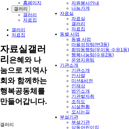
홈페이지
자원봉사안내
나눔가게
갤러리
자료실
갤러리
자료실
자료집
갤러리
자료집
갤러리
동별 사업
자료집
동별 사업
마을성장팀(번3동)
자료실
갤러
희망동행팀(우이동·수유1동)
행복나눔팀(수유2동)
리
은혜와 나
운영지원팀
기관소개
눔으로 지역사
기관소개
인사말
회와 함께하는
미션&비전
인재상
행복공동체를
법인소개
기관발자취
만들어갑니다.
조직도
시설현황
오시는길
부설기관
부설기관
갤러리
삼동어린이집