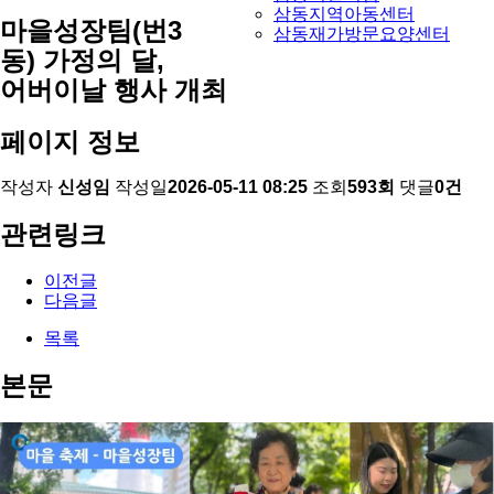
삼동지역아동센터
마을성장팀(번3
삼동재가방문요양센터
동) 가정의 달,
어버이날 행사 개최
페이지 정보
작성자
신성임
작성일
2026-05-11 08:25
조회
593회
댓글
0건
관련링크
이전글
다음글
목록
본문