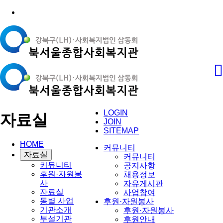
LOGIN
자료실
JOIN
SITEMAP
HOME
커뮤니티
자료실
커뮤니티
커뮤니티
공지사항
후원·자원봉
채용정보
사
자유게시판
자료실
사업참여
동별 사업
후원·자원봉사
기관소개
후원·자원봉사
부설기관
후원안내