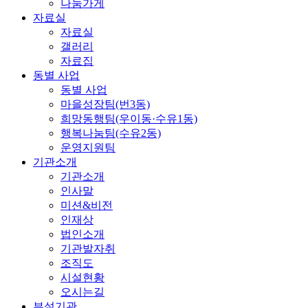
나눔가게
자료실
자료실
갤러리
자료집
동별 사업
동별 사업
마을성장팀(번3동)
희망동행팀(우이동·수유1동)
행복나눔팀(수유2동)
운영지원팀
기관소개
기관소개
인사말
미션&비전
인재상
법인소개
기관발자취
조직도
시설현황
오시는길
부설기관