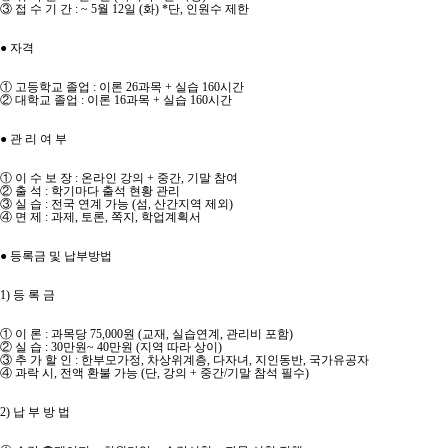
③ 접 수 기 간 : ~ 5월 12일 (화) *단, 인원수 제한
● 자격
① 고등학교 졸업 : 이론 26과목 + 실습 160시간
② 대학교 졸업 : 이론 16과목 + 실습 160시간
● 관 리 여 부
① 이 수 보 장 : 온라인 강의 + 중간, 기말 참여
② 출 석 : 학기마다 출석 현황 관리
③ 실 습 : 전국 연계 가능 (섬, 산간지역 제외)
④ 면 제 : 과제, 토론, 쪽지, 학업계획서
● 등록금 및 납부방법
1) 등 록 금
① 이 론 : 과목당 75,000원 (교재, 실습연계, 관리비 포함)
② 실 습 : 30만원~ 40만원 (지역 따라 상이)
③ 추 가 할 인 : 한부모가정, 차상위계층, 다자녀, 지인동반, 국가유공자
④ 과락 시, 전액 환불 가능 (단, 강의 + 중간/기말 참석 필수)
2) 납 부 방 법