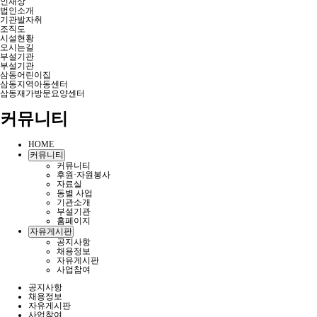
인재상
법인소개
기관발자취
조직도
시설현황
오시는길
부설기관
부설기관
삼동어린이집
삼동지역아동센터
삼동재가방문요양센터
커뮤니티
HOME
커뮤니티
커뮤니티
후원·자원봉사
자료실
동별 사업
기관소개
부설기관
홈페이지
자유게시판
공지사항
채용정보
자유게시판
사업참여
공지사항
채용정보
자유게시판
사업참여