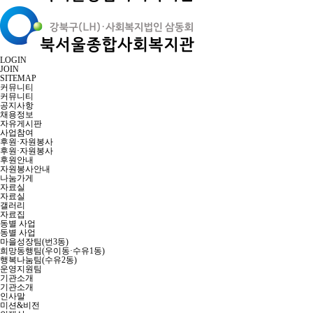
LOGIN
JOIN
SITEMAP
커뮤니티
커뮤니티
공지사항
채용정보
자유게시판
사업참여
후원·자원봉사
후원·자원봉사
후원안내
자원봉사안내
나눔가게
자료실
자료실
갤러리
자료집
동별 사업
동별 사업
마을성장팀(번3동)
희망동행팀(우이동·수유1동)
행복나눔팀(수유2동)
운영지원팀
기관소개
기관소개
인사말
미션&비전