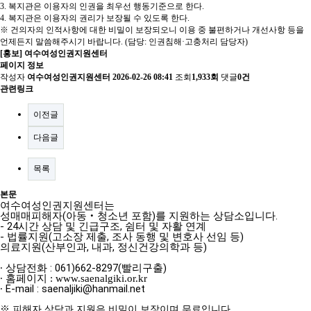
3. 복지관은 이용자의 인권을 최우선 행동기준으로 한다.
4. 복지관은 이용자의 권리가 보장될 수 있도록 한다.
※ 건의자의 인적사항에 대한 비밀이 보장되오니 이용 중 불편하거나 개선사항 등을
언제든지 말씀해주시기 바랍니다. (담당: 인권침해·고충처리 담당자)
[홍보] 여수여성인권지원센터
페이지 정보
작성자
여수여성인권지원센터
2026-02-26 08:41
조회
1,933회
댓글
0건
관련링크
이전글
다음글
목록
본문
여수여성인권지원센터는
(
)
.
성매매피해자
아동
‧
청소년 포함
를 지원하는 상담소입니다
- 24
,
시간 상담 및 긴급구조
쉼터 및 자활 연계
-
(
,
)
법률지원
고소장 제출
조사 동행 및 변호사 선임 등
(
,
,
)
의료지원
산부인과
내과
정신건강의학과 등
: 061)662-8297(
)
∙
상담전화
빨리구출
∙
홈페이지
: www.saenalgiki.or.kr
E-mail : saenaljiki@hanmail.net
∙
※
피해자 상담과 지원은 비밀이 보장이며 무료입니다
.