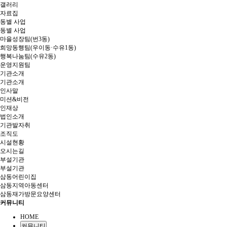
갤러리
자료집
동별 사업
동별 사업
마을성장팀(번3동)
희망동행팀(우이동·수유1동)
행복나눔팀(수유2동)
운영지원팀
기관소개
기관소개
인사말
미션&비전
인재상
법인소개
기관발자취
조직도
시설현황
오시는길
부설기관
부설기관
삼동어린이집
삼동지역아동센터
삼동재가방문요양센터
커뮤니티
HOME
커뮤니티