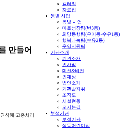
갤러리
자료집
동별 사업
동별 사업
마을성장팀(번3동)
희망동행팀(우이동·수유1동)
행복나눔팀(수유2동)
운영지원팀
를 만들어
기관소개
기관소개
인사말
미션&비전
인재상
법인소개
기관발자취
조직도
시설현황
오시는길
부설기관
 인권침해·고충처리
부설기관
삼동어린이집