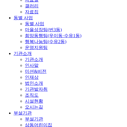
갤러리
자료집
동별 사업
동별 사업
마을성장팀(번3동)
희망동행팀(우이동·수유1동)
행복나눔팀(수유2동)
운영지원팀
기관소개
기관소개
인사말
미션&비전
인재상
법인소개
기관발자취
조직도
시설현황
오시는길
부설기관
부설기관
삼동어린이집