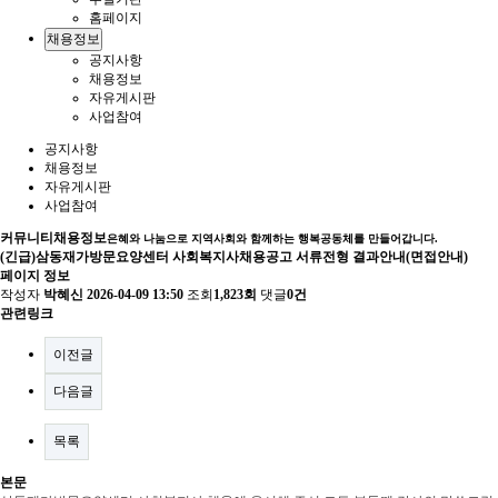
홈페이지
채용정보
공지사항
채용정보
자유게시판
사업참여
공지사항
채용정보
자유게시판
사업참여
커뮤니티
채용정보
은혜와 나눔으로 지역사회와 함께하는 행복공동체를 만들어갑니다.
(긴급)삼동재가방문요양센터 사회복지사채용공고 서류전형 결과안내(면접안내)
페이지 정보
작성자
박혜신
2026-04-09 13:50
조회
1,823회
댓글
0건
관련링크
이전글
다음글
목록
본문