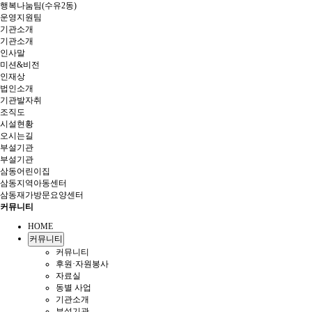
행복나눔팀(수유2동)
운영지원팀
기관소개
기관소개
인사말
미션&비전
인재상
법인소개
기관발자취
조직도
시설현황
오시는길
부설기관
부설기관
삼동어린이집
삼동지역아동센터
삼동재가방문요양센터
커뮤니티
HOME
커뮤니티
커뮤니티
후원·자원봉사
자료실
동별 사업
기관소개
부설기관