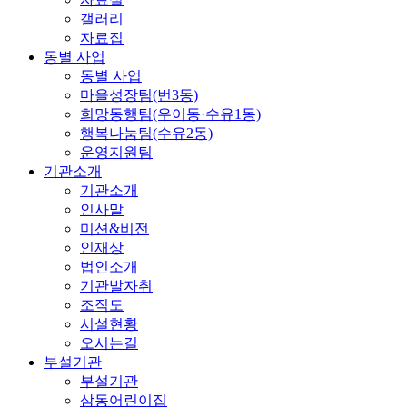
갤러리
자료집
동별 사업
동별 사업
마을성장팀(번3동)
희망동행팀(우이동·수유1동)
행복나눔팀(수유2동)
운영지원팀
기관소개
기관소개
인사말
미션&비전
인재상
법인소개
기관발자취
조직도
시설현황
오시는길
부설기관
부설기관
삼동어린이집