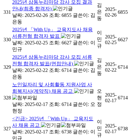
2025년 삼동누리마당 강사 모집 결과
김
안내(최종 합격자)
2025-
은
331
6855
02-26
날짜: 2025-02-26
조회: 6855
글쓴이:
김
동
은동
2025년 「With Up」 교육지도사 채용
이
서류전형 합격자 발표
2025-
민
330
6627
02-25
날짜: 2025-02-25
조회: 6627
글쓴이:
이
규
민규
2025년 삼동누리마당 강사 모집 서류
김
전형 합격자 발표(면접안내)
2025-
은
329
6714
02-22
날짜: 2025-02-22
조회: 6714
글쓴이:
김
동
은동
노인일자리 및 사회활동 지원사업 사
회복지사(계약직) 채용 공고
오
2025-
328
현
6714
02-17
날짜: 2025-02-17
조회: 6714
글쓴이:
오
정
현정
<긴급> 2025년 「With Up」 교육지도
이
사 채용 공고
2025-
민
327
6738
02-17
날짜: 2025-02-17
조회: 6738
글쓴이:
이
규
민규