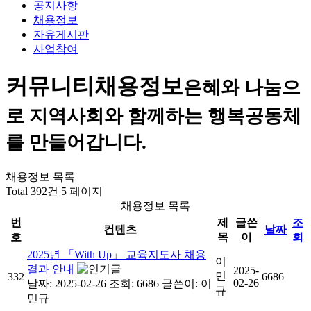
공지사항
채용정보
자유게시판
사업참여
커뮤니티
채용정보
은혜와 나눔으
로 지역사회와 함께하는 행복공동체
를 만들어갑니다.
채용정보 목록
Total 392건
5 페이지
채용정보 목록
번
제
글쓴
조
컨텐츠
날짜
호
목
이
회
2025년 「With Up」 교육지도사 채용
이
결과 안내
2025-
민
332
6686
02-26
날짜: 2025-02-26
조회: 6686
글쓴이:
이
규
민규