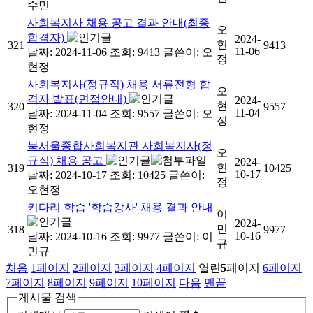
수민
사회복지사 채용 공고 결과 안내(최종
오
합격자)
2024-
현
321
9413
11-06
날짜: 2024-11-06
조회: 9413
글쓴이:
오
정
현정
사회복지사(정규직) 채용 서류전형 합
오
격자 발표(면접안내)
2024-
현
320
9557
11-04
날짜: 2024-11-04
조회: 9557
글쓴이:
오
정
현정
북서울종합사회복지관 사회복지사(정
오
규직) 채용 공고
2024-
현
319
10425
10-17
날짜: 2024-10-17
조회: 10425
글쓴이:
정
오현정
키다리 학습 '학습강사' 채용 결과 안내
이
2024-
민
318
9977
10-16
날짜: 2024-10-16
조회: 9977
글쓴이:
이
규
민규
처음
1
페이지
2
페이지
3
페이지
4
페이지
열린
5
페이지
6
페이지
7
페이지
8
페이지
9
페이지
10
페이지
다음
맨끝
게시물 검색