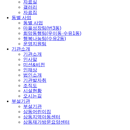
자료실
갤러리
자료집
동별 사업
동별 사업
마을성장팀(번3동)
희망동행팀(우이동·수유1동)
행복나눔팀(수유2동)
운영지원팀
기관소개
기관소개
인사말
미션&비전
인재상
법인소개
기관발자취
조직도
시설현황
오시는길
부설기관
부설기관
삼동어린이집
삼동지역아동센터
삼동재가방문요양센터