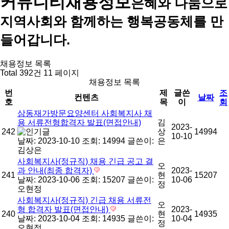
커뮤니티
채용정보
은혜와 나눔으로
지역사회와 함께하는 행복공동체를 만
들어갑니다.
채용정보 목록
Total 392건
11 페이지
채용정보 목록
번
제
글쓴
조
컨텐츠
날짜
호
목
이
회
삼동재가방문요양센터 사회복지사 채
용 서류전형합격자 발표(면접안내)
김
2023-
242
상
14994
10-10
날짜: 2023-10-10
조회: 14994
글쓴이:
은
김상은
사회복지사(정규직) 채용 긴급 공고 결
오
과 안내(최종 합격자)
2023-
241
현
15207
날짜: 2023-10-06
조회: 15207
글쓴이:
10-06
정
오현정
사회복지사(정규직) 긴급 채용 서류전
오
형 합격자 발표(면접안내)
2023-
240
현
14935
날짜: 2023-10-04
조회: 14935
글쓴이:
10-04
정
오현정