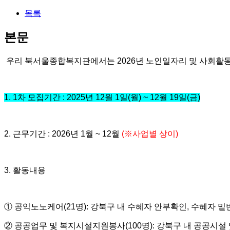
목록
본문
우리 북서울종합복지관에서는
2026
년 노인일자리 및 사회
1. 1
차 모집기간
: 2025
년
12
월
1
일
(
월
) ~ 12
월
19
일
(
금
)
2.
근무기간
: 2026
년
1
월
~ 12
월
(
※
사업별 상이
)
3.
활동내용
①
공익노노케어
(21
명
):
강북구 내 수혜자 안부확인
,
수혜자 밑
②
공공업무 및 복지시설지원봉사
(100
명
):
강북구 내 공공시설 