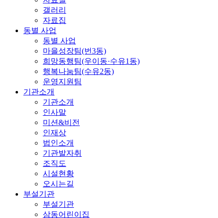
갤러리
자료집
동별 사업
동별 사업
마을성장팀(번3동)
희망동행팀(우이동·수유1동)
행복나눔팀(수유2동)
운영지원팀
기관소개
기관소개
인사말
미션&비전
인재상
법인소개
기관발자취
조직도
시설현황
오시는길
부설기관
부설기관
삼동어린이집