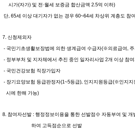
시가
(
자가
)
및 전
·
월세 보증금 합산금액
2.5
억 이하
)
단
, 65
세 이상 대기자가 없는 경우
60~64
세 차상위 계층도 참
7.
신청제외자
-
국민기초생활보장법에 의한 생계급여 수급자
(
※
의료급여
,
주
-
정부부처 및 지자체에서 추진 중인 일자리사업
2
개 이상 참
-
국민건강보험 직장가입자
-
장기요양보험 등급판정자
(1~5
등급
),
인지지원등급
(
※
인지지
시에 한해 가능
)
8.
참여자선발
:
행정정보이용을 통한 선발점수 자동부여 및 개
하여 고득점순으로 선발