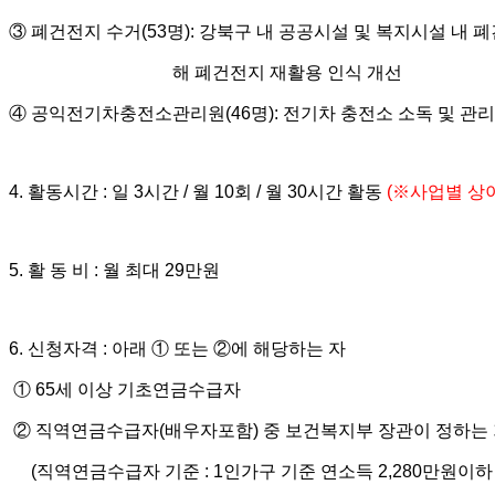
③
폐건전지 수거
(53
명
):
강북구 내 공공시설 및 복지시설 내 
해 폐건전지 재활용 인식 개선
④
공익전기차충전소관리원
(46
명
):
전기차 충전소 소독 및 관리
4.
활동시간
:
일
3
시간
/
월
10
회
/
월
30
시간 활동
(
※
사업별 상
5.
활 동 비
:
월 최대
29
만원
6.
신청자격
:
아래
①
또는
②
에 해당하는 자
①
65
세 이상 기초연금수급자
②
직역연금수급자
(
배우자포함
)
중 보건복지부 장관이 정하는 
(
직역연금수급자 기준
: 1
인가구 기준 연소득
2,280
만원이