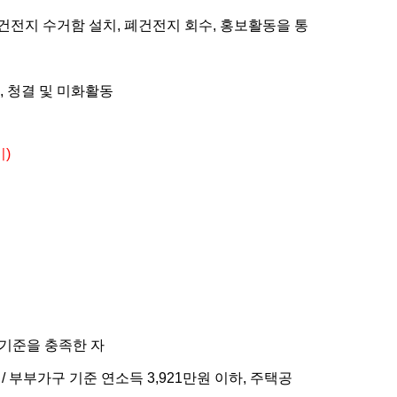
폐건전지 수거함 설치
,
폐건전지 회수
,
홍보활동을 통
,
청결 및 미화활동
이
)
기준을 충족한 자
하
/
부부가구 기준 연소득
3,921
만원 이하
,
주택공