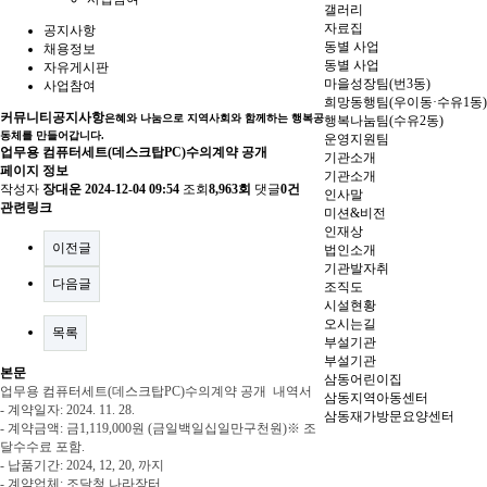
갤러리
자료집
공지사항
동별 사업
채용정보
동별 사업
자유게시판
마을성장팀(번3동)
사업참여
희망동행팀(우이동·수유1동)
커뮤니티
공지사항
은혜와 나눔으로 지역사회와 함께하는 행복공
행복나눔팀(수유2동)
동체를 만들어갑니다.
운영지원팀
업무용 컴퓨터세트(데스크탑PC)수의계약 공개
기관소개
페이지 정보
기관소개
작성자
장대운
2024-12-04 09:54
조회
8,963회
댓글
0건
인사말
관련링크
미션&비전
인재상
이전글
법인소개
기관발자취
다음글
조직도
시설현황
오시는길
목록
부설기관
부설기관
본문
삼동어린이집
업무용 컴퓨터세트(데스크탑PC)수의계약 공개
내역서
삼동지역아동센터
- 계약일자
: 2024. 11. 28.
삼동재가방문요양센터
- 계약금액
:
금
1,119,000
원
(
금일백일십일만구천원
)
※ 조
달수수료
포함
.
- 납품기간
: 2024, 12, 20,
까지
- 계약업체
:
조달청 나라장터