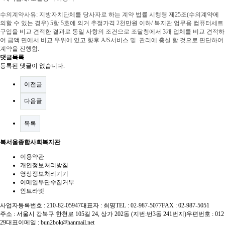
수의계약사유
:
지방자치단체를 당사자로 하는 계약 법률 시행령 제
25
조
(
수의계약에
의할 수 있는 경우
) 5
항
5
호에 의거 추정가격
2
천만원 이하
/
복지관 업무용 컴퓨터세트
구입을
비교 견적한 결과로 동일 사항의 조건으로 조달청에서 3개 업체를 비교 견적하
여 금액 면에서 비교 우위에 있고 향후 A/S서비스 및 관리에 충실 할 것으로 판단하여
계약을 진행함
.
댓글목록
등록된 댓글이 없습니다.
이전글
다음글
목록
북서울종합사회복지관
이용약관
개인정보처리방침
영상정보처리기기
이메일무단수집거부
인트라넷
사업자등록번호 : 210-82-05947
대표자 : 최명
TEL : 02-987-5077
FAX : 02-987-5051
주소 : 서울시 강북구 한천로 105길 24, 상가 202동 (지번:번3동 241번지)
우편번호 : 012
29
대표이메일 :
bun2bok@hanmail.net