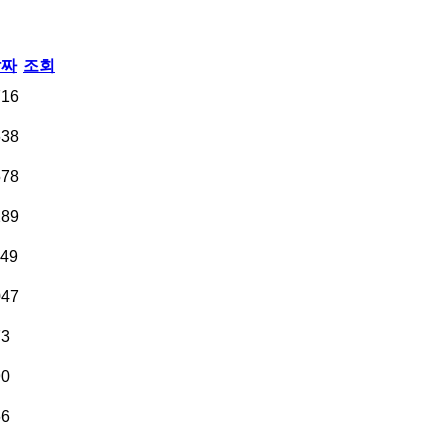
날짜
조회
716
638
578
289
149
047
73
90
66