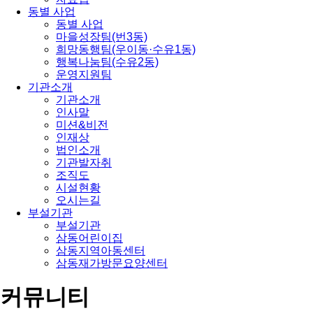
동별 사업
동별 사업
마을성장팀(번3동)
희망동행팀(우이동·수유1동)
행복나눔팀(수유2동)
운영지원팀
기관소개
기관소개
인사말
미션&비전
인재상
법인소개
기관발자취
조직도
시설현황
오시는길
부설기관
부설기관
삼동어린이집
삼동지역아동센터
삼동재가방문요양센터
커뮤니티