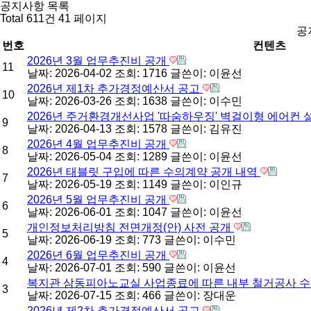
공지사항 목록
Total 611건
41 페이지
공
번호
컨텐츠
2026년 3월 업무추진비 공개
11
날짜: 2026-04-02
조회: 1716
글쓴이:
이윤선
2026년 제1차 추가경정예산서 공고
10
날짜: 2026-03-26
조회: 1638
글쓴이:
이수민
2026년 주거환경개선사업 '따숨하우징' 벽걸이형 에어컨
9
날짜: 2026-04-13
조회: 1578
글쓴이:
김유진
2026년 4월 업무추진비 공개
8
날짜: 2026-05-04
조회: 1289
글쓴이:
이윤선
2026년 태블릿 구입에 따른 수의계약 공개 내역
7
날짜: 2026-05-19
조회: 1149
글쓴이:
이인규
2026년 5월 업무추진비 공개
6
날짜: 2026-06-01
조회: 1047
글쓴이:
이윤선
개인정보처리방침 전면개정(안) 사전 공개
5
날짜: 2026-06-19
조회: 773
글쓴이:
이수민
2026년 6월 업무추진비 공개
4
날짜: 2026-07-01
조회: 590
글쓴이:
이윤선
복지관 삼동피아노교실 사업종료에 따른 내부 철거공사 
3
날짜: 2026-07-15
조회: 466
글쓴이:
장대운
2026년 제2차 추가경정예산서 공고