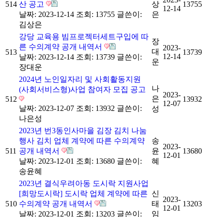
514
산 공고
상
13755
12-14
날짜: 2023-12-14
조회: 13755
글쓴이:
은
김상은
강당 교육용 빔프로젝터세트구입에 따
장
른 수의계약 공개 내역서
2023-
대
513
13739
12-14
날짜: 2023-12-14
조회: 13739
글쓴이:
운
장대운
2024년 노인일자리 및 사회활동지원
나
(사회서비스형)사업 참여자 모집 공고
2023-
은
512
13932
12-07
날짜: 2023-12-07
조회: 13932
글쓴이:
성
나은성
2023년 번3동인사마을 김장 김치 나눔
행사 김치 업체 계약에 따른 수의계약
송
2023-
511
공개 내역서
윤
13680
12-01
날짜: 2023-12-01
조회: 13680
글쓴이:
혜
송윤혜
2023년 결식우려아동 도시락 지원사업
[희망도시락] 도시락 업체 계약에 따른
신
2023-
510
수의계약 공개 내역서
태
13203
12-01
날짜: 2023-12-01
조회: 13203
글쓴이:
임