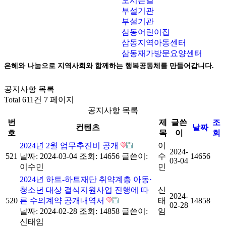
오시는길
부설기관
부설기관
삼동어린이집
삼동지역아동센터
삼동재가방문요양센터
은혜와 나눔으로 지역사회와 함께하는 행복공동체를 만들어갑니다.
공지사항 목록
Total 611건
7 페이지
공지사항 목록
번
제
글쓴
조
컨텐츠
날짜
호
목
이
회
2024년 2월 업무추진비 공개
이
2024-
521
날짜: 2024-03-04
조회: 14656
글쓴이:
수
14656
03-04
이수민
민
2024년 하트-하트재단 취약계층 아동·
청소년 대상 결식지원사업 진행에 따
신
2024-
520
른 수의계약 공개내역서
태
14858
02-28
날짜: 2024-02-28
조회: 14858
글쓴이:
임
신태임