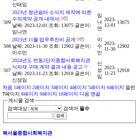
신태임
2023년 청년쉼터 소식지 제작에 따른
임
수의계약 공개 내역서
2023-
나
509
13075
12-01
날짜: 2023-12-01
조회: 13075
글쓴이:
연
임나연
2023년 11월 업무추진비 공개
이
2023-
508
날짜: 2023-11-30
조회: 12902
글쓴이:
수
12902
11-30
이수민
민
2024년도 번동2단지종합사회복지관
신
식자재 구매 계약 결과 내용 공고
2023-
성
507
12918
11-23
날짜: 2023-11-23
조회: 12918
글쓴이:
임
신성임
처음
1
페이지
2
페이지
3
페이지
4
페이지
5
페이지
6
페이지
열린
7
페이지
8
페이지
9
페이지
10
페이지
다음
맨끝
게시물 검색
검색대상
검색어
필수
북서울종합사회복지관