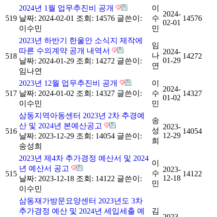
2024년 1월 업무추진비 공개
이
2024-
519
날짜: 2024-02-01
조회: 14576
글쓴이:
수
14576
02-01
이수민
민
2023년 하반기 한울안 소식지 제작에
임
따른 수의계약 공개 내역서
2024-
나
518
14272
01-29
날짜: 2024-01-29
조회: 14272
글쓴이:
연
임나연
2023년 12월 업무추진비 공개
이
2024-
517
날짜: 2024-01-02
조회: 14327
글쓴이:
수
14327
01-02
이수민
민
삼동지역아동센터 2023년 2차 추경예
송
산 및 2024년 본예산공고
2023-
성
516
14054
12-29
날짜: 2023-12-29
조회: 14054
글쓴이:
희
송성희
2023년 제4차 추가경정 예산서 및 2024
이
년 예산서 공고
2023-
수
515
14122
12-18
날짜: 2023-12-18
조회: 14122
글쓴이:
민
이수민
삼동재가방문요양센터 2023년도 3차
추가경정 예산 및 2024년 세입세출 예
김
2023-