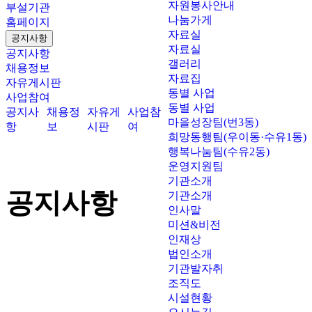
자원봉사안내
부설기관
나눔가게
홈페이지
자료실
공지사항
자료실
공지사항
갤러리
채용정보
자료집
자유게시판
동별 사업
사업참여
동별 사업
공지사
채용정
자유게
사업참
마을성장팀(번3동)
항
보
시판
여
희망동행팀(우이동·수유1동)
행복나눔팀(수유2동)
운영지원팀
기관소개
공지사항
기관소개
인사말
미션&비전
인재상
법인소개
기관발자취
조직도
시설현황