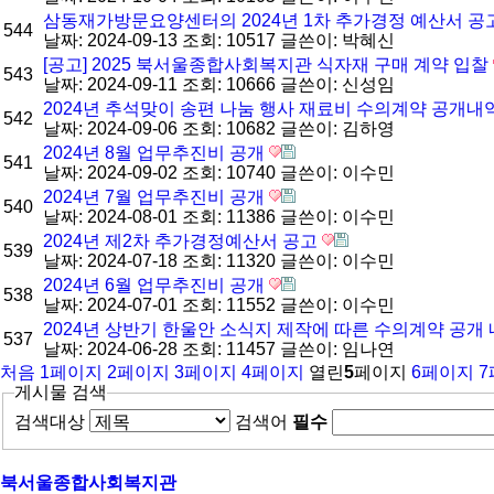
삼동재가방문요양센터의 2024년 1차 추가경정 예산서 공
544
날짜: 2024-09-13
조회: 10517
글쓴이:
박혜신
[공고] 2025 북서울종합사회복지관 식자재 구매 계약 입찰
543
날짜: 2024-09-11
조회: 10666
글쓴이:
신성임
2024년 추석맞이 송편 나눔 행사 재료비 수의계약 공개
542
날짜: 2024-09-06
조회: 10682
글쓴이:
김하영
2024년 8월 업무추진비 공개
541
날짜: 2024-09-02
조회: 10740
글쓴이:
이수민
2024년 7월 업무추진비 공개
540
날짜: 2024-08-01
조회: 11386
글쓴이:
이수민
2024년 제2차 추가경정예산서 공고
539
날짜: 2024-07-18
조회: 11320
글쓴이:
이수민
2024년 6월 업무추진비 공개
538
날짜: 2024-07-01
조회: 11552
글쓴이:
이수민
2024년 상반기 한울안 소식지 제작에 따른 수의계약 공개
537
날짜: 2024-06-28
조회: 11457
글쓴이:
임나연
처음
1
페이지
2
페이지
3
페이지
4
페이지
열린
5
페이지
6
페이지
7
게시물 검색
검색대상
검색어
필수
북서울종합사회복지관