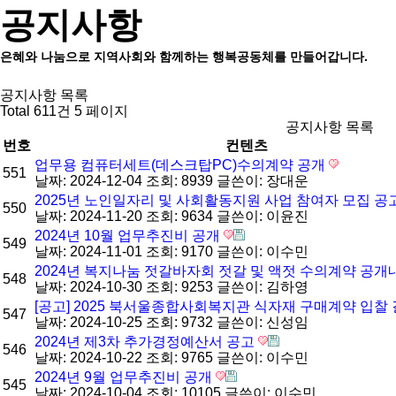
공지사항
은혜와 나눔으로 지역사회와 함께하는 행복공동체를 만들어갑니다.
공지사항 목록
Total 611건
5 페이지
공지사항 목록
번호
컨텐츠
업무용 컴퓨터세트(데스크탑PC)수의계약 공개
551
날짜: 2024-12-04
조회: 8939
글쓴이:
장대운
2025년 노인일자리 및 사회활동지원 사업 참여자 모집 공
550
날짜: 2024-11-20
조회: 9634
글쓴이:
이윤진
2024년 10월 업무추진비 공개
549
날짜: 2024-11-01
조회: 9170
글쓴이:
이수민
2024년 복지나눔 젓갈바자회 젓갈 및 액젓 수의계약 공
548
날짜: 2024-10-30
조회: 9253
글쓴이:
김하영
[공고] 2025 북서울종합사회복지관 식자재 구매계약 입찰
547
날짜: 2024-10-25
조회: 9732
글쓴이:
신성임
2024년 제3차 추가경정예산서 공고
546
날짜: 2024-10-22
조회: 9765
글쓴이:
이수민
2024년 9월 업무추진비 공개
545
날짜: 2024-10-04
조회: 10105
글쓴이:
이수민