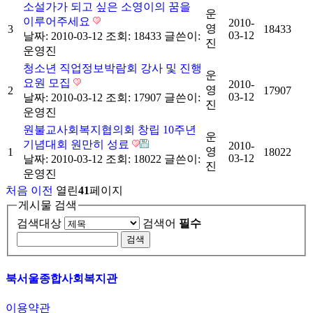
소설가가 되고 싶은 소영이의 꿈을
운
이루어주세요
2010-
영
3
18433
03-12
날짜: 2010-03-12
조회: 18433
글쓴이:
진
운영진
청소년 직업정보박람회 강사 및 진행
운
요원 모집
2010-
영
2
17907
03-12
날짜: 2010-03-12
조회: 17907
글쓴이:
진
운영진
원불교사회복지협의회 창립 10주년
운
기념대회 원만히 성료
2010-
영
1
18022
03-12
날짜: 2010-03-12
조회: 18022
글쓴이:
진
운영진
처음
이전
열린
41
페이지
게시물 검색
검색대상
검색어
필수
북서울종합사회복지관
이용약관