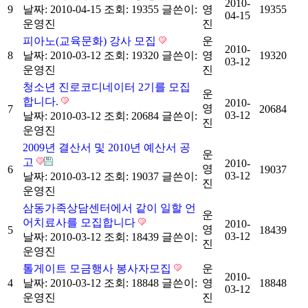
2010-
9
날짜: 2010-04-15
조회: 19355
글쓴이:
영
19355
04-15
운영진
진
피아노(교육문화) 강사 모집
운
2010-
8
날짜: 2010-03-12
조회: 19320
글쓴이:
영
19320
03-12
운영진
진
청소년 진로코디네이터 2기를 모집
운
합니다.
2010-
영
7
20684
03-12
날짜: 2010-03-12
조회: 20684
글쓴이:
진
운영진
2009년 결산서 및 2010년 예산서 공
운
고
2010-
영
6
19037
03-12
날짜: 2010-03-12
조회: 19037
글쓴이:
진
운영진
삼동가족상담센터에서 같이 일할 언
운
어치료사를 모집합니다
2010-
영
5
18439
03-12
날짜: 2010-03-12
조회: 18439
글쓴이:
진
운영진
톨게이트 모금행사 봉사자모집
운
2010-
4
날짜: 2010-03-12
조회: 18848
글쓴이:
영
18848
03-12
운영진
진