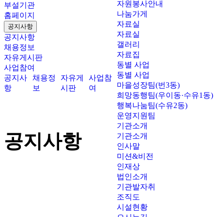
자원봉사안내
부설기관
나눔가게
홈페이지
자료실
공지사항
자료실
공지사항
갤러리
채용정보
자료집
자유게시판
동별 사업
사업참여
동별 사업
공지사
채용정
자유게
사업참
마을성장팀(번3동)
항
보
시판
여
희망동행팀(우이동·수유1동)
행복나눔팀(수유2동)
운영지원팀
기관소개
공지사항
기관소개
인사말
미션&비전
인재상
법인소개
기관발자취
조직도
시설현황