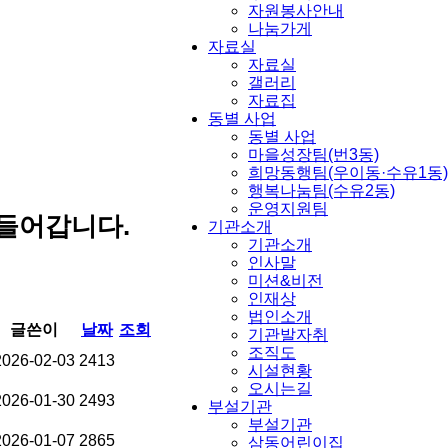
자원봉사안내
나눔가게
자료실
자료실
갤러리
자료집
동별 사업
동별 사업
마을성장팀(번3동)
희망동행팀(우이동·수유1동)
행복나눔팀(수유2동)
운영지원팀
들어갑니다.
기관소개
기관소개
인사말
미션&비전
인재상
법인소개
글쓴이
날짜
조회
기관발자취
조직도
2026-02-03
2413
시설현황
오시는길
2026-01-30
2493
부설기관
부설기관
2026-01-07
2865
삼동어린이집