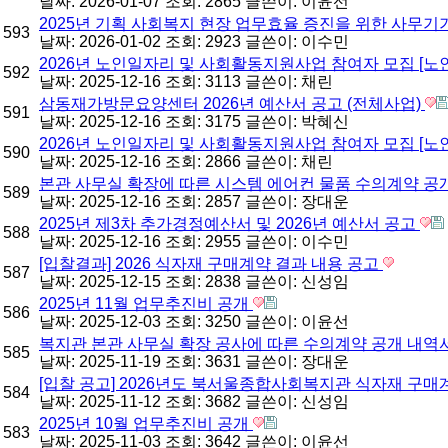
날짜: 2026-01-07
조회: 2865
글쓴이:
이윤선
2025년 기획 사회복지 현장 업무효율 증진을 위한 사무기
593
날짜: 2026-01-02
조회: 2923
글쓴이:
이수민
2026년 노인일자리 및 사회활동지원사업 참여자 모집 [
592
날짜: 2025-12-16
조회: 3113
글쓴이:
채린
삼동재가방문요양센터 2026년 예산서 공고 (전체사업)
591
날짜: 2025-12-16
조회: 3175
글쓴이:
박혜신
2026년 노인일자리 및 사회활동지원사업 참여자 모집 [
590
날짜: 2025-12-16
조회: 2866
글쓴이:
채린
본관 사무실 확장에 따른 시스템 에어컨 물품 수의계약 공
589
날짜: 2025-12-16
조회: 2857
글쓴이:
장대운
2025년 제3차 추가경정예산서 및 2026년 예산서 공고
588
날짜: 2025-12-16
조회: 2955
글쓴이:
이수민
[입찰결과] 2026 식자재 구매계약 결과 내용 공고
587
날짜: 2025-12-15
조회: 2838
글쓴이:
신성임
2025년 11월 업무추진비 공개
586
날짜: 2025-12-03
조회: 3250
글쓴이:
이윤선
복지관 본관 사무실 확장 공사에 따른 수의계약 공개 내역
585
날짜: 2025-11-19
조회: 3631
글쓴이:
장대운
[입찰 공고] 2026년도 북서울종합사회복지관 식자재 구
584
날짜: 2025-11-12
조회: 3682
글쓴이:
신성임
2025년 10월 업무추진비 공개
583
날짜: 2025-11-03
조회: 3642
글쓴이:
이윤선