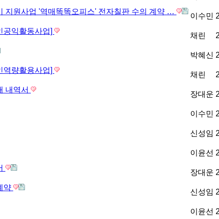
기 지원사업 '역매똑똑오피스' 전자칠판 수의 계약 …
이수민
노인공익활동사업]
채린
박혜신
노인역량활용사업]
채린
개 내역서
장대운
이수민
신성임
이윤선
서
장대운
매계약
신성임
이윤선