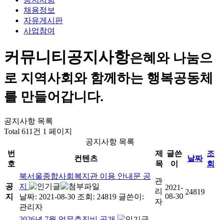
채용정보
자유게시판
사업참여
커뮤니티
공지사항
은혜와 나눔으
로 지역사회와 함께하는 행복공동체
를 만들어갑니다.
공지사항 목록
Total 611건
1 페이지
공지사항 목록
번
제
글쓴
조
컨텐츠
날짜
호
목
이
회
북서울종합사회복지관 이용 안내문 공
관
공
지
2021-
리
24819
08-30
지
날짜: 2021-08-30
조회: 24819
글쓴이:
자
관리자
2026년 7월 업무추진비 공개