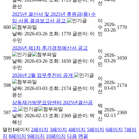
선
윤선
2025년 결산서 및 2025년 후원금(품) 수
입·사용 결과보고서 공고
이
2026-
600
수
1770
03-26
날짜: 2026-03-26
조회: 1770
글쓴이:
이
민
수민
2026년 제1차 추가경정예산서 공고
이
2026-
수
599
1650
03-26
날짜: 2026-03-26
조회: 1650
글쓴이:
이
민
수민
2026년 2월 업무추진비 공개
이
2026-
윤
598
2174
03-03
날짜: 2026-03-03
조회: 2174
글쓴이:
이
선
윤선
삼동재가방문요양센터 2025년결산공
박
고
2026-
혜
597
2369
02-13
날짜: 2026-02-13
조회: 2369
글쓴이:
박
신
혜신
열린
1
페이지
2
페이지
3
페이지
4
페이지
5
페이지
6
페이지
7
페이
지
8
페이지
9
페이지
10
페이지
다음
맨끝