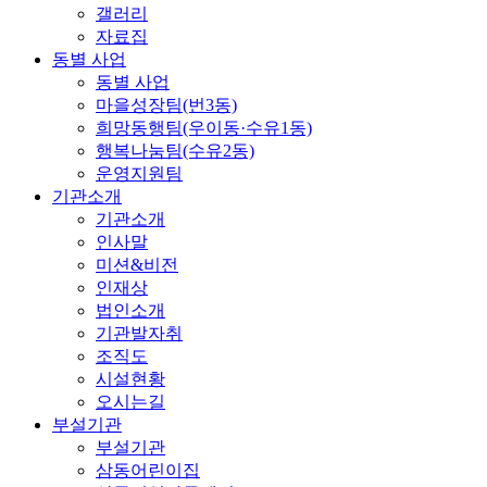
갤러리
자료집
동별 사업
동별 사업
마을성장팀(번3동)
희망동행팀(우이동·수유1동)
행복나눔팀(수유2동)
운영지원팀
기관소개
기관소개
인사말
미션&비전
인재상
법인소개
기관발자취
조직도
시설현황
오시는길
부설기관
부설기관
삼동어린이집