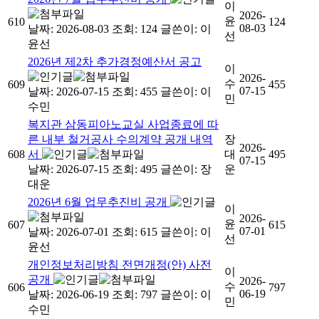
이
2026-
윤
610
124
08-03
날짜: 2026-08-03
조회: 124
글쓴이:
이
선
윤선
2026년 제2차 추가경정예산서 공고
이
2026-
수
609
455
07-15
날짜: 2026-07-15
조회: 455
글쓴이:
이
민
수민
복지관 삼동피아노교실 사업종료에 따
른 내부 철거공사 수의계약 공개 내역
장
2026-
608
서
대
495
07-15
날짜: 2026-07-15
조회: 495
글쓴이:
장
운
대운
2026년 6월 업무추진비 공개
이
2026-
윤
607
615
07-01
날짜: 2026-07-01
조회: 615
글쓴이:
이
선
윤선
개인정보처리방침 전면개정(안) 사전
이
공개
2026-
수
606
797
06-19
날짜: 2026-06-19
조회: 797
글쓴이:
이
민
수민